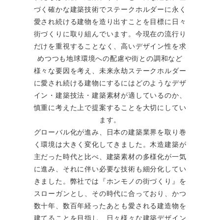
づく確かな建築技術でステークホルダーに永く
愛され続ける建物を造り出すことを目標に日々
街づくりに取り組んでいます。今現在の流行り
だけを重視することなく、高いデザイン性を求
めつつも地球環境への配慮や街との調和など
様々な要因を考え、未来永劫ステークホルダー
に愛され続ける建物にするにはどのようなデザ
イン・建築技法・建築素材が適しているのか、
慎重に考えた上で提案することを大切にしてい
ます。
グローバル化が進み、日本の建築業界を取り巻
く環境は大きく変化してきました。木造建築が
主だった時代と比べ、建築素材の多様化が一気
に進み、それに伴い必要な技術も細分化してい
きました。弊社では『ホンモノの街づくり』を
スローガンとし、その時代に合っており、かつ
数十年、数百年経ったあとも愛される建造物を
建てることを目指し、日々様々な建築デザイン